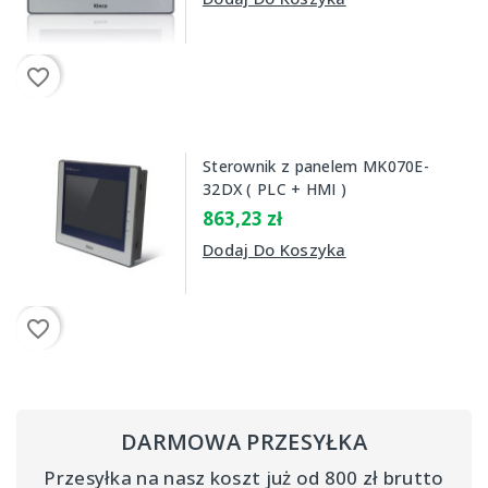
favorite_border
Sterownik z panelem MK070E-
32DX ( PLC + HMI )
863,23 zł
Dodaj Do Koszyka
favorite_border
DARMOWA PRZESYŁKA
Przesyłka na nasz koszt już od 800 zł brutto