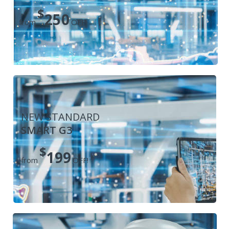
$
250
from
OFF!
NEW STANDARD
SMART G3
$
199
from
OFF!