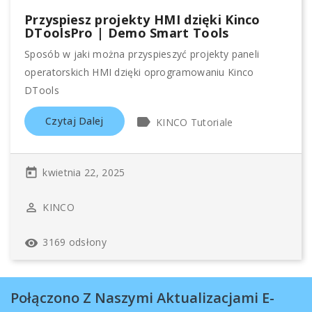
Przyspiesz projekty HMI dzięki Kinco
DToolsPro | Demo Smart Tools
Sposób w jaki można przyspieszyć projekty paneli
operatorskich HMI dzięki oprogramowaniu Kinco
DTools
label
Czytaj Dalej
KINCO Tutoriale
kwietnia 22, 2025
today
KINCO
perm_identity
3169 odsłony
remove_red_eye
Połączono Z Naszymi Aktualizacjami E-