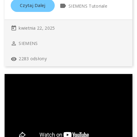
label
Czytaj Dalej
SIEMENS Tutoriale
kwietnia 22, 2025
today
SIEMENS
perm_identity
2283 odsłony
remove_red_eye