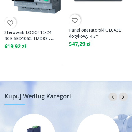
favorite_border
favorite_border
Panel operatorski GL043E
Sterownik LOGO! 12/24
dotykowy 4,3"
RCE 6ED1052-1MD08-
547,29 zł
0BA2
619,92 zł
Kupuj Według Kategorii