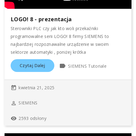
LOGO! 8 - prezentacja
Sterowniki PLC czy jak kto woli przekaźniki
programowalne serii LOGO! 8 firmy SIEMENS to
najbardziej rozpoznawalne urządzenie w swoim
sektorze automatyki , poniżej krótka
label
Czytaj Dalej
SIEMENS Tutoriale
kwietnia 21, 2025
today
SIEMENS
perm_identity
2593 odsłony
remove_red_eye