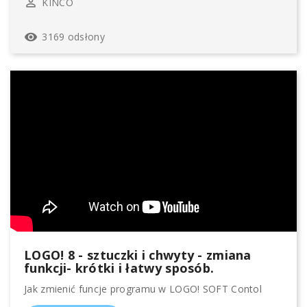
KINCO
perm_identity
3169 odsłony
remove_red_eye
LOGO! 8 - sztuczki i chwyty - zmiana
funkcji- krótki i łatwy sposób.
Jak zmienić funcje programu w LOGO! SOFT Contol