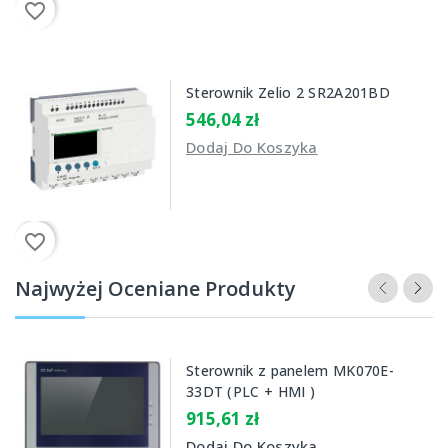
favorite_border
Sterownik Zelio 2 SR2A201BD
546,04 zł
Dodaj Do Koszyka
favorite_border
Najwyżej Oceniane Produkty
Sterownik z panelem MK070E-
33DT (PLC + HMI )
915,61 zł
Dodaj Do Koszyka