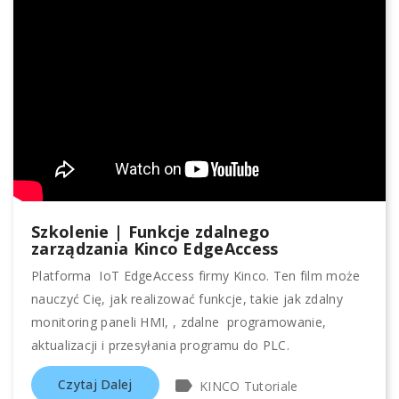
Szkolenie | Funkcje zdalnego
zarządzania Kinco EdgeAccess
Platforma IoT EdgeAccess firmy Kinco. Ten film może
nauczyć Cię, jak realizować funkcje, takie jak zdalny
monitoring paneli HMI, , zdalne programowanie,
aktualizacji i przesyłania programu do PLC.
label
Czytaj Dalej
KINCO Tutoriale