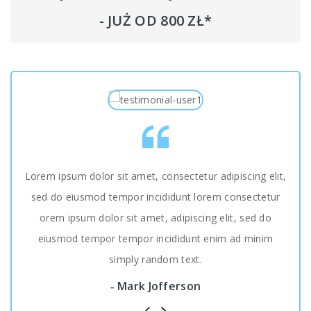
- JUŻ OD 800 ZŁ*
Lorem ipsum dolor sit amet, consectetur adipiscing elit,
Lor
sed do eiusmod tempor incididunt lorem consectetur
for 
orem ipsum dolor sit amet, adipiscing elit, sed do
inf
eiusmod tempor tempor incididunt enim ad minim
some
simply random text.
Mark Jofferson