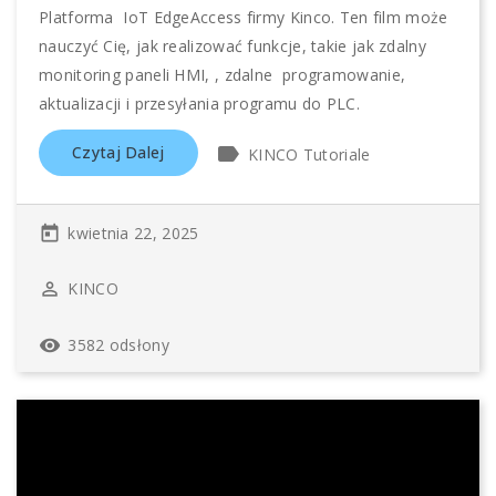
Platforma IoT EdgeAccess firmy Kinco. Ten film może
nauczyć Cię, jak realizować funkcje, takie jak zdalny
monitoring paneli HMI, , zdalne programowanie,
aktualizacji i przesyłania programu do PLC.
label
Czytaj Dalej
KINCO Tutoriale
kwietnia 22, 2025
today
KINCO
perm_identity
3582 odsłony
remove_red_eye