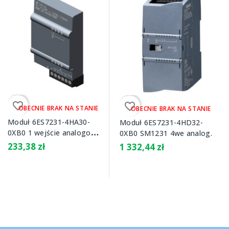
favorite_border
favorite_border
OBECNIE BRAK NA STANIE
OBECNIE BRAK NA STANIE
Moduł 6ES7231-4HA30-
Moduł 6ES7231-4HD32-
0XB0 1 wejście analogowe
0XB0 SM1231 4we analog.
SB 1231
233,38 zł
1 332,44 zł