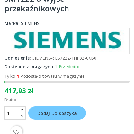
przekaźnikowych
Marka:
SIEMENS
Odniesienie:
SIEMENS-6ES7222-1HF32-0XB0
Dostępne z magazynu
1 Przedmiot
Tylko
1
Pozostało towaru w magazynie!
417,93 zł
Brutto
Dodaj Do Koszyka
favorite_border