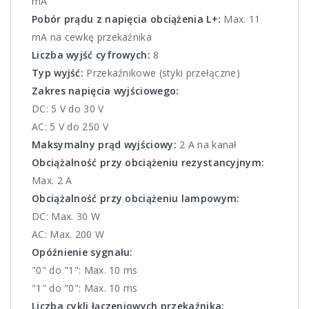
mA
Pobór prądu z napięcia obciążenia L+:
Max. 11
mA na cewkę przekaźnika
Liczba wyjść cyfrowych:
8
Typ wyjść:
Przekaźnikowe (styki przełączne)
Zakres napięcia wyjściowego:
DC: 5 V do 30 V
AC: 5 V do 250 V
Maksymalny prąd wyjściowy:
2 A na kanał
Obciążalność przy obciążeniu rezystancyjnym:
Max. 2 A
Obciążalność przy obciążeniu lampowym:
DC: Max. 30 W
AC: Max. 200 W
Opóźnienie sygnału:
"0" do "1": Max. 10 ms
"1" do "0": Max. 10 ms
Liczba cykli łączeniowych przekaźnika: