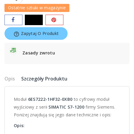
Ostatnie sztuki w magazynie
Zapytaj O Produkt
help_outline
Zasady zwrotu
Opis
Szczegóły Produktu
Moduł
6ES7222-1HF32-0XB0
to cyfrowy moduł
wyjściowy z serii
SIMATIC S7-1200
firmy Siemens.
Poniżej znajdują się jego dane techniczne i opis:
Opis: