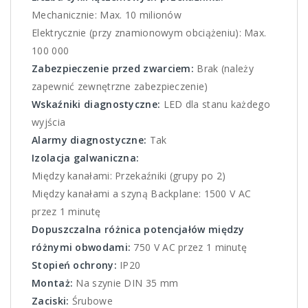
Mechanicznie: Max. 10 milionów
Elektrycznie (przy znamionowym obciążeniu): Max.
100 000
Zabezpieczenie przed zwarciem:
Brak (należy
zapewnić zewnętrzne zabezpieczenie)
Wskaźniki diagnostyczne:
LED dla stanu każdego
wyjścia
Alarmy diagnostyczne:
Tak
Izolacja galwaniczna:
Między kanałami: Przekaźniki (grupy po 2)
Między kanałami a szyną Backplane: 1500 V AC
przez 1 minutę
Dopuszczalna różnica potencjałów między
różnymi obwodami:
750 V AC przez 1 minutę
Stopień ochrony:
IP20
Montaż:
Na szynie DIN 35 mm
Zaciski:
Śrubowe