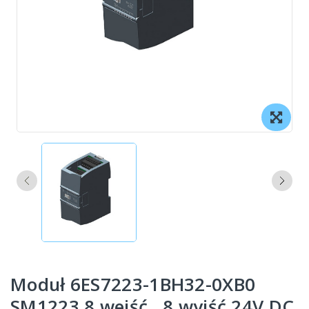
Moduł 6ES7223-1BH32-0XB0
SM1223 8 wejść , 8 wyjść 24V DC