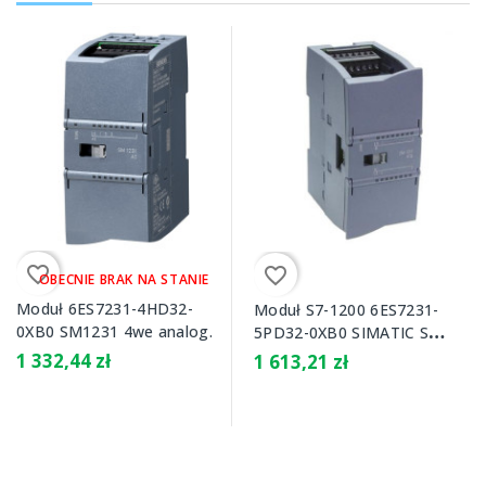
favorite_border
favorite_border
OBECNIE BRAK NA STANIE
Moduł 6ES7231-4HD32-
Moduł S7-1200 6ES7231-
0XB0 SM1231 4we analog.
5PD32-0XB0 SIMATIC SM
1231 RTD 4we analog.
1 332,44 zł
1 613,21 zł