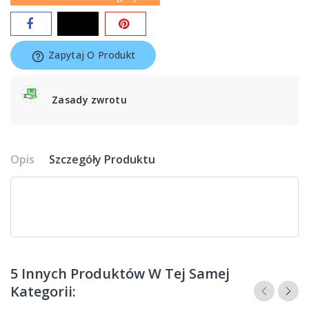
Zapytaj O Produkt
help_outline
Zasady zwrotu
Opis
Szczegóły Produktu
5 Innych Produktów W Tej Samej
Kategorii: