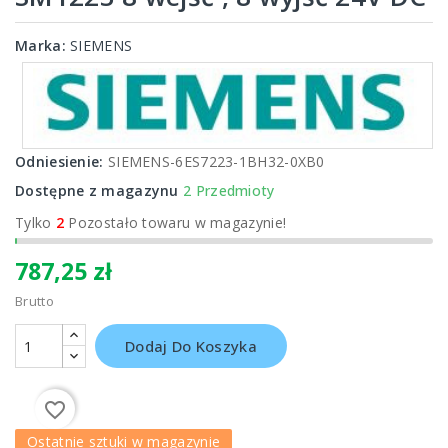
Marka:
SIEMENS
Odniesienie:
SIEMENS-6ES7223-1BH32-0XB0
Dostępne z magazynu
2 Przedmioty
Tylko
2
Pozostało towaru w magazynie!
787,25 zł
Brutto
Dodaj Do Koszyka
favorite_border
Ostatnie sztuki w magazynie